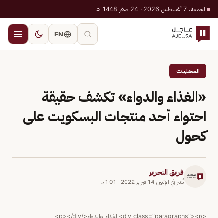
الجمعة، 7 أغسطس 2026 · 24 صفر 1448 هـ
EN
المحليات
«الغذاء والدواء» تكشف حقيقة
احتواء أحد منتجات البسكويت على
كحول
فريق التحرير
نُشر في
الإثنين 14 فبراير 2022
·
1:01 م
<div class="paragraphs"><p>الغذاء والدواء</p></div>