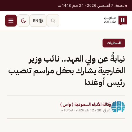
الجمعة، 7 أغسطس 2026 · 24 صفر 1448 هـ
EN
المحليات
نيابةً عن ولي العهد.. نائب وزير
الخارجية يشارك بحفل مراسم تنصيب
رئيس أوغندا
وكالة الأنباء السعودية ( واس )
نُشر في
الثلاثاء 12 مايو 2026
·
10:59 م