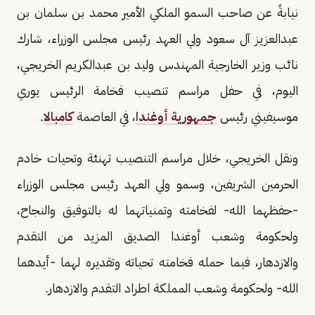
نيابةً عن صاحب السمو الملكي الأمير محمد بن سلمان بن
عبدالعزيز آل سعود ولي العهد رئيس مجلس الوزراء، شارك
نائب وزير الخارجية المهندس وليد بن عبدالكريم الخريجي،
اليوم، في حفل مراسم تنصيب فخامة الرئيس يوري
موسيفيني رئيس
جمهورية أوغندا
، في العاصمة
كامبالا
.
ونقل الخريجي، خلال مراسم التنصيب تهنئة وتحيات خادم
الحرمين الشريفين، وسمو ولي العهد رئيس مجلس الوزراء
-حفظهما الله- لفخامته وتمنياتهما له بالتوفيق والنجاح،
ولحكومة وشعب أوغندا الصديق المزيد من التقدم
والازدهار، فيما حمله فخامته تحياته وتقديره لهما -أيدهما
الله- ولحكومة وشعب المملكة اطراد التقدم والازدهار.