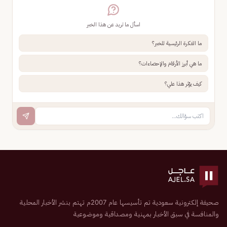
اسأل ما تريد عن هذا الخبر
ما الفكرة الرئيسية للخبر؟
ما هي أبرز الأرقام والإحصاءات؟
كيف يؤثر هذا علي؟
صحيفة إلكترونية سعودية تم تأسيسها عام 2007م تهتم بنشر الأخبار المحلية
والمنافسة في سبق الأخبار بمهنية ومصداقية وموضوعية