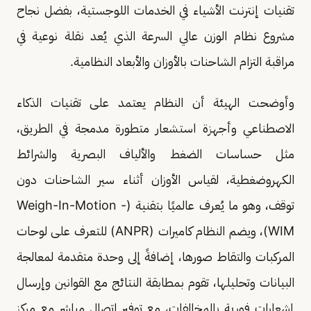
تقنيات إنترنت الأشياء في الخدمات اللوجستية، بفضل نجاح
مشروع نظام الوزن عالي السرعة الذي يُعد نقلة نوعية في
مراقبة التزام الشاحنات بالأوزان والأبعاد النظامية.
وأوضحت الهيئة أن النظام يعتمد على تقنيات الذكاء
الاصطناعي وأجهزة استشعار متطورة مدمجة في الطريق،
مثل حساسات الضغط والألياف البصرية والشرائط
الكهروضغطية، لقياس الأوزان أثناء سير الشاحنات دون
توقف، وهو ما يُعرف عالميًا بتقنية (Weigh-In-Motion -
WIM)، ويضم النظام كاميرات (ANPR) للتعرف على لوحات
المركبات والتقاط صورها، إضافةً إلى وحدة متقدمة لمعالجة
البيانات وتحليلها، تقوم بمطابقة النتائج مع القوانين وإرسال
إشعارات فورية بالمخالفات، مع توفير اتصال مباشر مع مركز