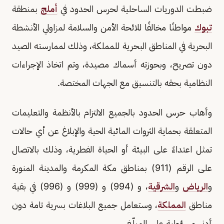
ضبطت الدوريات الساحلية لحرس الحدود في
أملج
بمنطقة
تبوك
مواطنًا مخالفًا للائحة الأمن والسلامة لمزاولي الأنشطة
البحرية في المناطق البحرية للمملكة، وذلك لممارسته الصيد
دون تصريح، وبحوزته أسماك مصيدة، وتم اتخاذ الإجراءات
النظامية بحقه بالتنسيق مع الجهات المختصة.
وأهاب حرس الحدود بالجميع الالتزام بالأنظمة والتعليمات
المتعلقة بحماية الثروات المائية الحية والإبلاغ عن أي حالات
تمثل اعتداءً على البيئة أو الحياة الفطرية، وذلك بالاتصال
على الرقم (911) بمناطق مكة المكرمة والمدينة المنورة
و
الرياض
و
الشرقية
، و (994) و (999) و (996) في بقية
مناطق
المملكة
، وستعامل جميع البلاغات بسرية تامة دون
أدنى مسؤولية على المبلّغ.