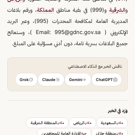
و
الشرقية
و(999) في بقية مناطق
المملكة
، ورقم بلاغات
المديرية العامة لمكافحة المخدرات (995)، وعبر البريد
الإلكتروني ( Email:
995@gdnc.gov.sa
)، وستعالج
جميع البلاغات بسرية تامة، دون أدني مسؤلية على المبلغ.
ناقش الخبر مع الذكاء الاصطناعي
Grok
Claude
Gemini
ChatGPT
وَرَد في الخبر
السعودية
الرياض
المنطقة الشرقية
مكان
مكان
مكان
منطقة جازان
الإدارة العامة للمجاهدين
مكان
جهة