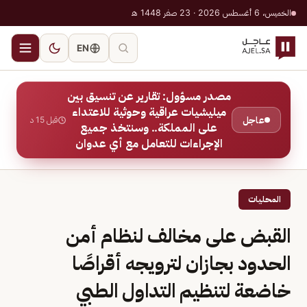
الخميس، 6 أغسطس 2026 · 23 صفر 1448 هـ
EN
مصدر مسؤول: تقارير عن تنسيق بين
ميليشيات عراقية وحوثية للاعتداء
عاجل
قبل 15 د
على المملكة.. وسنتخذ جميع
الإجراءات للتعامل مع أي عدوان
المحليات
القبض على مخالف لنظام أمن
الحدود بجازان لترويجه أقراصًا
خاضعة لتنظيم التداول الطبي