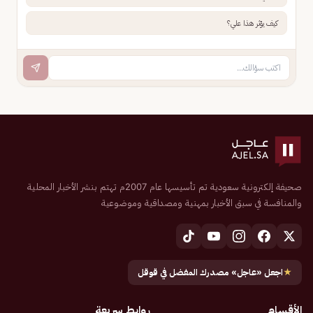
كيف يؤثر هذا علي؟
صحيفة إلكترونية سعودية تم تأسيسها عام 2007م تهتم بنشر الأخبار المحلية
والمنافسة في سبق الأخبار بمهنية ومصداقية وموضوعية
★
اجعل «عاجل» مصدرك المفضل في قوقل
الأقسام
روابط سريعة