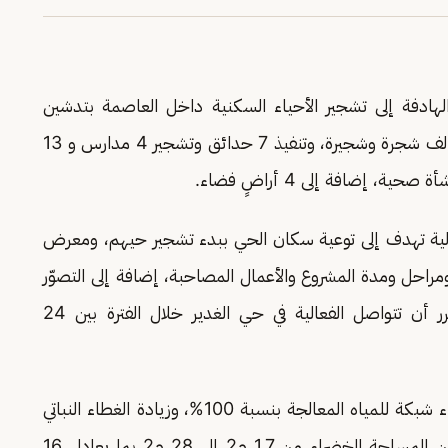
دفة إلى تشجير الأحياء السكنية داخل العاصمة بتدشين
المرحلة السادسة غداً بحي الغدير لزراعة 46.500 ألف شجرة وشجيرة، وتنفيذ 7 حدائق وتشجير 4 مدارس و 13
الية تهدف إلى توعية سكان الحي ببدء تشجير حيهم، ومعرض
مراحل ومدة المشروع والأعمال المصاحبة، إضافة إلى التصوّر
المستقبلي للحي بعد اكتمال التشجير، ومن المقرر أن تتواصل الفعالية في حي الغدير خلال الفترة بين 24
ويستهدف البرنامج زراعة 7,5 ملايين شجرة، وإنشاء شبكة للمياه المعالجة بنسبة 100%، وزيادة الغطاء النباتي
إلى 9% من مساحة المدينة، ورفع نصيب الفرد من المساحة الخضراء من 1,7 م2 إلى 28 م2 بما يعادل 16