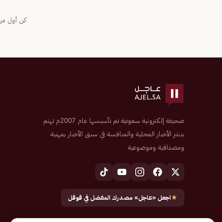
كن أول من 
صحيفة إلكترونية سعودية تم تأسيسها عام 2007م تهتم
بنشر الأخبار المحلية والمنافسة في سبق الأخبار بمهنية
ومصداقية وموضوعية
★
اجعل «عاجل» مصدرك المفضل في قوقل