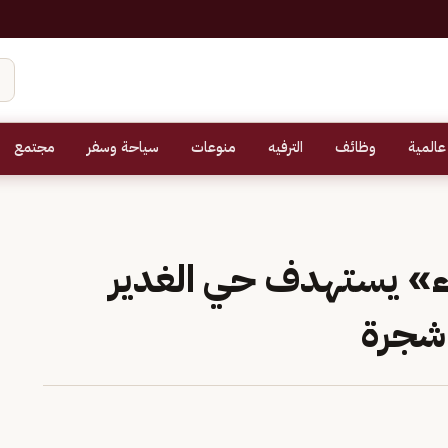
عالمية
وظائف
الترفيه
منوعات
سياحة وسفر
مجتمع
ء» يستهدف حي الغدير