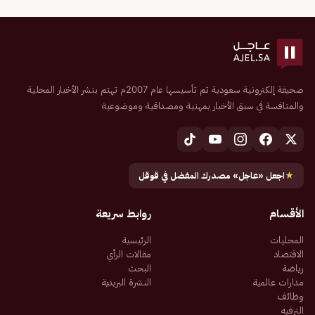
صحيفة إلكترونية سعودية تم تأسيسها عام 2007م تهتم بنشر الأخبار المحلية
والمنافسة في سبق الأخبار بمهنية ومصداقية وموضوعية
★
اجعل «عاجل» مصدرك المفضل في قوقل
الأقسام
روابط سريعة
المحليات
الرئيسية
الاقتصاد
مقالات الرأي
رياضة
البحث
مدارات عالمية
النشرة البريدية
وظائف
الترفيه