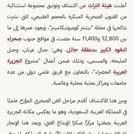
أعلنت
هيئة التراث
عن اكتشاف وتوثيق مجموعة استثنائية
من الفنون الصخرية المبكرة بالحجم الطبيعي، التي نشرت
نتائجها في مجلة "نيتشر كوميونيكاشينز"، ويعود عمرها إلى ما
بين 12,800 و11,400 سنة مضت، في مواقع جنوب
صحراء
النفود الكبير
ب
منطقة حائل
، وهي: جبال عرنان، وجبل
المليحة، والمسمى، وذلك ضمن أعمال "مشروع
الجزيرة
العربية
الخضراء"، بالتعاون مع فريق علمي دولي من عدة
جامعات ومراكز بحثية محلية وعالمية.
ويبرز هذا الاكتشاف أقدم مراحل الفن الصخري المؤرخ علميًا
في المملكة العربية السعودية، وهو ما يعكس مكانة الجزيرة
العربية بصفتها مركزًا مبكرًا للإبداع الفني، ويعد هذا الإنجاز
إضافة نوعية لسجل الاكتشافات الأثرية في المملكة، إذ يوفر