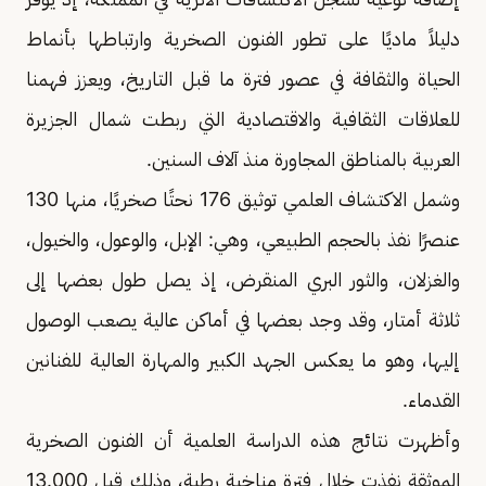
دليلاً ماديًا على تطور الفنون الصخرية وارتباطها بأنماط
الحياة والثقافة في عصور فترة ما قبل التاريخ، ويعزز فهمنا
للعلاقات الثقافية والاقتصادية التي ربطت شمال الجزيرة
العربية بالمناطق المجاورة منذ آلاف السنين.
وشمل الاكتشاف العلمي توثيق 176 نحتًا صخريًا، منها 130
عنصرًا نفذ بالحجم الطبيعي، وهي: الإبل، والوعول، والخيول،
والغزلان، والثور البري المنقرض، إذ يصل طول بعضها إلى
ثلاثة أمتار، وقد وجد بعضها في أماكن عالية يصعب الوصول
إليها، وهو ما يعكس الجهد الكبير والمهارة العالية للفنانين
القدماء.
وأظهرت نتائج هذه الدراسة العلمية أن الفنون الصخرية
الموثقة نفذت خلال فترة مناخية رطبة، وذلك قبل 13.000