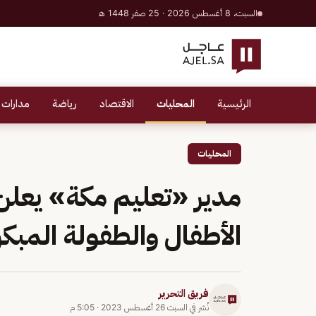
السبت، 8 أغسطس 2026 · 25 صفر 1448 هـ
الرئيسية
المحليات
الاقتصاد
رياضة
مدارات 
المحليات
مدير «تعليم مكة» يعلن
الأطفال والطفولة المبك
فريق التحرير
نُشر في
السبت 26 أغسطس 2023
·
5:05 م