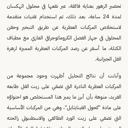
تحضير الزهور بعناية فائقة، عبر نقعها في محلول الهكسان
لمدة 24 ساعة، بعد ذلك، تم استخدام تقنيات متقدمة
لاستخلاص المركبات العطرية عن طريق التبخير وحقن
المحلول في جهاز الفصل الكروماتوجرافي الغازي مع مطياف
الكتلة، ما أسفر عن رصد المركبات العطرية المميزة لزهرة
الفل الجيزانية.
وأبانت أن نتائج التحليل أظهرت وجود مجموعة من
المركبات العطرية النادرة التي تضفي على زيت الفل طابعه
الفريد، منوهة بأن أبرز ما يميز هذا المستخلص هو احتواؤه
على مادة "كحول الفينايثايل"، وهي من المركبات الأساسية
التي تضفي على زيت الورد الطائفي والاسطنبولي رائحته