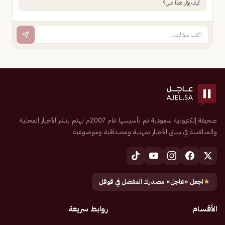
كيف يؤثر هذا علي؟
صحيفة إلكترونية سعودية تم تأسيسها عام 2007م تهتم بنشر الأخبار المحلية
والمنافسة في سبق الأخبار بمهنية ومصداقية وموضوعية
★
اجعل «عاجل» مصدرك المفضل في قوقل
الأقسام
روابط سريعة