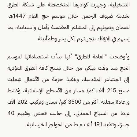
التشغيلية، وجهزت كوادرها المتخصصة على شبكة الطرق
لخدمة ضيوف الرحمن خلال موسم حج العام 1447هـ،
لضمان وصولهم إلى المشاعر المقدسة بأمان وانسيابية، بما
يسهم في الارتقاء بتجربتهم بكل يسر وطمأنينة.
وأوضحت "العامة للطرق" أنها بدأت استعداداتها لموسم
الحج منذ وقت مبكر، من خلال مسح كافة الطرق المؤدية
إلى المشاعر المقدسة، وتنفيذ حزمة من الأعمال شملت
مسح 215 ألف كم/ مسار من الأسطح الإسفلتية، وكشط
وإعادة سفلتة أكثر من 3500 كم/ مسار، وتركيب 202 ألف
م.ط من السياج المعدني، إلى جانب فحص وتقييم 40
جسرًا، وتنفيذ 191 ألف م.ط من الحواجز الخرسانية.