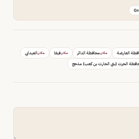
Gr
فظة العارضة
محافظة الدائر
فيفا
العيدابي
مكان
مكان
مكان
افظة الحرث (بني الحارث بن كعب) مذحج