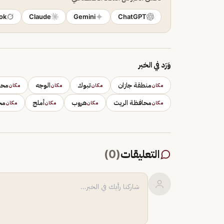
ok
Claude
Gemini
ChatGPT
وَرَد في الخبر
منطقة جازان
تبوك
الوجه
محا
مكان
مكان
مكان
مكان
محافظة الريث
هروب
أملج
مح
مكان
مكان
مكان
مكان
التعليقات
(
0
)