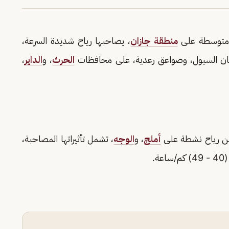
ار متوسطة على
منطقة جازان
، يصاحبها رياح شديدة السرعة،
جريان السيول، وصواعق رعدية، على محافظات
الحرث
، و
الداير
،
من رياح نشطة على
أملج
، و
الوجه
، تشمل تأثيراتها المصاحبة،
.