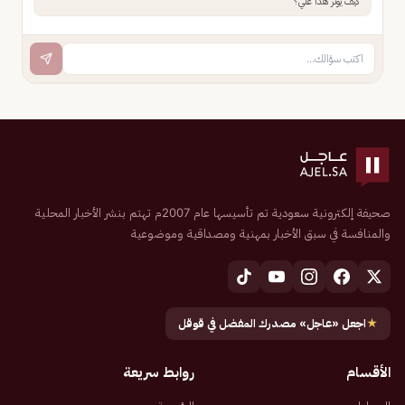
كيف يؤثر هذا علي؟
صحيفة إلكترونية سعودية تم تأسيسها عام 2007م تهتم بنشر الأخبار المحلية
والمنافسة في سبق الأخبار بمهنية ومصداقية وموضوعية
★
اجعل «عاجل» مصدرك المفضل في قوقل
الأقسام
روابط سريعة