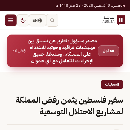
الخميس، 6 أغسطس 2026 · 23 صفر 1448 هـ
EN
مصدر مسؤول: تقارير عن تنسيق بين
ميليشيات عراقية وحوثية للاعتداء
عاجل
قبل 9 د
على المملكة.. وسنتخذ جميع
الإجراءات للتعامل مع أي عدوان
المحليات
سفير فلسطين يثمن رفض المملكة
لمشاريع الاحتلال التوسعية