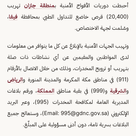
أحبطت دوريات الأفواج الأمنية ب
منطقة جازان
تهريب
(20,400) قرص خاضع للتداول الطبي بمحافظة
فيفا
،
وسُلمت لجهة الاختصاص.
وتهيب الجهات الأمنية بالإبلاغ عن كل ما يتوافر من معلومات
لدى المواطنين والمقيمين عن أي نشاطات ذات صلة
بتهريب أو ترويج المخدرات، وذلك من خلال الاتصال بالأرقام
(911) في مناطق مكة المكرمة والمدينة المنورة و
الرياض
و
الشرقية
و(999) في بقية مناطق
المملكة
، ورقم بلاغات
المديرية العامة لمكافحة المخدرات (995)، وعبر البريد
الإلكتروني (Email:
995@gdnc.gov.sa
)، وستعالج جميع
البلاغات بسرية تامة، دون أدنى مسؤولية على المبلّغ.