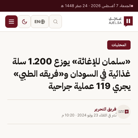
الجمعة، 7 أغسطس 2026 · 24 صفر 1448 هـ
EN
المحليات
«سلمان للإغاثة» يوزع 1.200 سلة
غذائية في السودان و«فريقه الطبي»
يجري 119 عملية جراحية
فريق التحرير
نُشر في
الثلاثاء 23 يوليو 2024
·
10:20 م