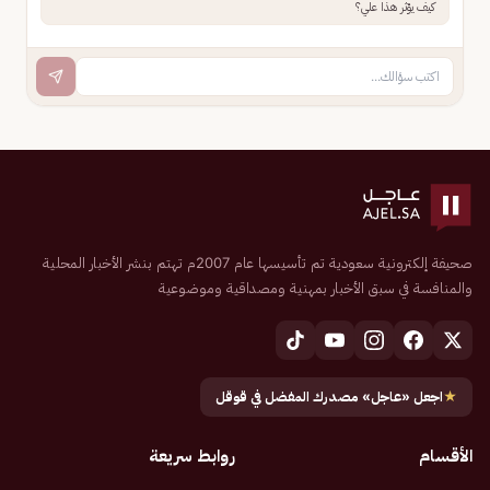
كيف يؤثر هذا علي؟
صحيفة إلكترونية سعودية تم تأسيسها عام 2007م تهتم بنشر الأخبار المحلية
والمنافسة في سبق الأخبار بمهنية ومصداقية وموضوعية
★
اجعل «عاجل» مصدرك المفضل في قوقل
الأقسام
روابط سريعة