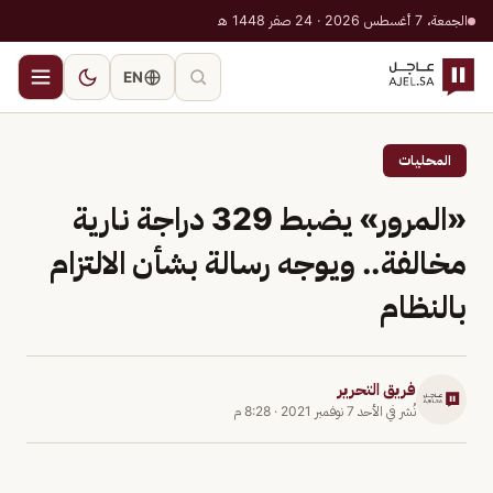
الجمعة، 7 أغسطس 2026 · 24 صفر 1448 هـ
EN
المحليات
«المرور» يضبط 329 دراجة نارية
مخالفة.. ويوجه رسالة بشأن الالتزام
بالنظام
فريق التحرير
نُشر في
الأحد 7 نوفمبر 2021
·
8:28 م