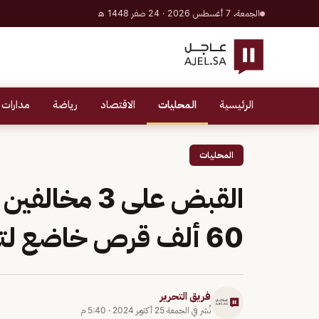
الجمعة، 7 أغسطس 2026 · 24 صفر 1448 هـ
الرئيسية
المحليات
الاقتصاد
رياضة
مدارات 
المحليات
القبض على 3 
60 ألف قرص خاضع لتنظيم التداول الطبي
فريق التحرير
نُشر في
الجمعة 25 أكتوبر 2024
·
5:40 م