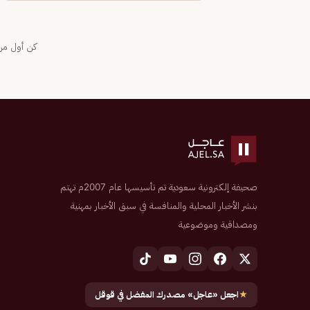
كن أول من 
صحيفة إلكترونية سعودية تم تأسيسها عام 2007م تهتم
بنشر الأخبار المحلية والمنافسة في سبق الأخبار بمهنية
ومصداقية وموضوعية
★
اجعل «عاجل» مصدرك المفضل في قوقل