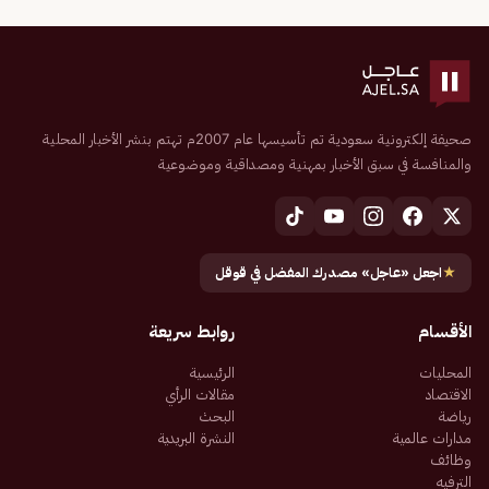
صحيفة إلكترونية سعودية تم تأسيسها عام 2007م تهتم بنشر الأخبار المحلية
والمنافسة في سبق الأخبار بمهنية ومصداقية وموضوعية
★
اجعل «عاجل» مصدرك المفضل في قوقل
الأقسام
روابط سريعة
المحليات
الرئيسية
الاقتصاد
مقالات الرأي
رياضة
البحث
مدارات عالمية
النشرة البريدية
وظائف
الترفيه