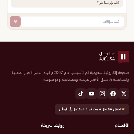
كيف يؤثر هذا علي؟
صحيفة إلكترونية سعودية تم تأسيسها عام 2007م تهتم بنشر الأخبار المحلية
والمنافسة في سبق الأخبار بمهنية ومصداقية وموضوعية
★
اجعل «عاجل» مصدرك المفضل في قوقل
الأقسام
روابط سريعة