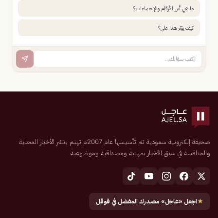
ما هي أبرز الأرقام والإحصاءات؟
كيف يؤثر هذا علي؟
صحيفة إلكترونية سعودية تم تأسيسها عام 2007م تهتم بنشر الأخبار المحلية
والمنافسة في سبق الأخبار بمهنية ومصداقية وموضوعية
★
اجعل «عاجل» مصدرك المفضل في قوقل