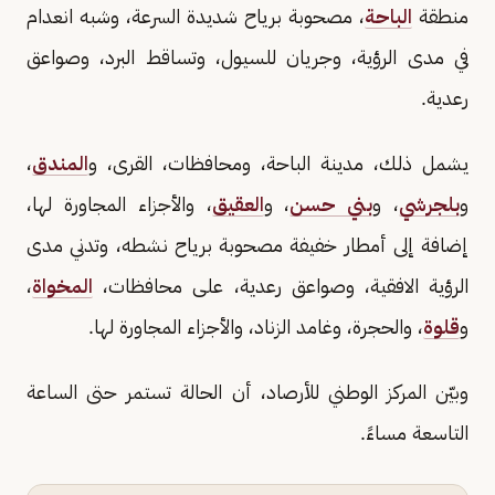
منطقة
الباحة
، مصحوبة برياح شديدة السرعة، وشبه انعدام
في مدى الرؤية، وجريان للسيول، وتساقط البرد، وصواعق
رعدية.
يشمل ذلك، مدينة الباحة، ومحافظات، القرى، و
المندق
،
و
بلجرشي
، و
بني حسن
، و
العقيق
، والأجزاء المجاورة لها،
إضافة إلى أمطار خفيفة مصحوبة برياح نشطه، وتدني مدى
الرؤية الافقية، وصواعق رعدية، على محافظات،
المخواة
،
و
قلوة
، والحجرة، وغامد الزناد، والأجزاء المجاورة لها.
وبيّن المركز الوطني للأرصاد، أن الحالة تستمر حتى الساعة
التاسعة مساءً.