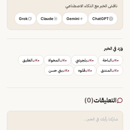
ناقش الخبر مع الذكاء الاصطناعي
Grok
Claude
Gemini
ChatGPT
وَرَد في الخبر
الباحة
بلجرشي
المخواة
العقيق
مكان
مكان
مكان
مكان
المندق
قلوه
بني حسن
مكان
مكان
مكان
التعليقات
(
0
)