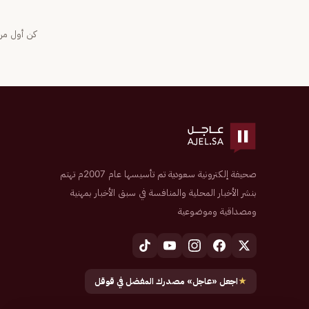
كن أول من 
صحيفة إلكترونية سعودية تم تأسيسها عام 2007م تهتم
بنشر الأخبار المحلية والمنافسة في سبق الأخبار بمهنية
ومصداقية وموضوعية
★
اجعل «عاجل» مصدرك المفضل في قوقل