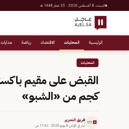
السبت، 8 أغسطس 2026 · 25 صفر 1448 هـ
الرئيسية
المحليات
الاقتصاد
رياضة
مدارات 
المحليات
كجم من «الشبو»
فريق التحرير
نُشر في
الإثنين 8 يونيو 2026
·
11:42 ص