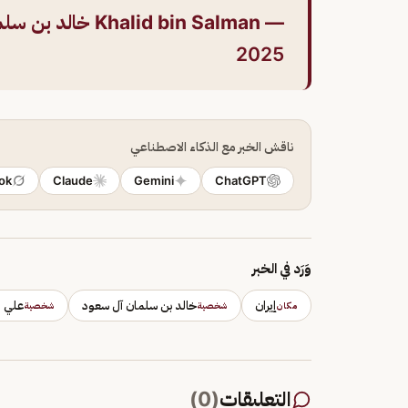
— Khalid bin Salman خالد بن سلمان (@kbsalsaud)
2025
ناقش الخبر مع الذكاء الاصطناعي
ok
Claude
Gemini
ChatGPT
وَرَد في الخبر
إيران
خالد بن سلمان آل سعود
علي ل
مكان
شخصية
شخصية
التعليقات
(
0
)