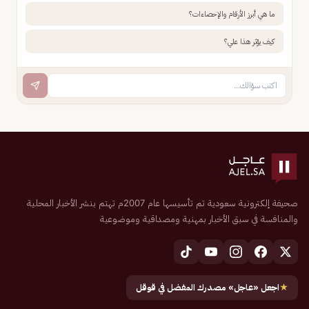
ما هي أبرز الأرقام والإحصاءات؟
كيف يؤثر هذا علي؟
صحيفة إلكترونية سعودية تم تأسيسها عام 2007م تهتم بنشر الأخبار المحلية
والمنافسة في سبق الأخبار بمهنية ومصداقية وموضوعية
★
اجعل «عاجل» مصدرك المفضل في قوقل