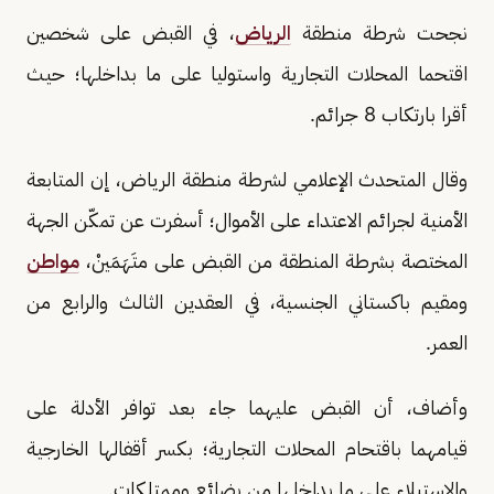
نجحت شرطة منطقة
الرياض
، في القبض على شخصين
اقتحما المحلات التجارية واستوليا على ما بداخلها؛ حيث
أقرا بارتكاب 8 جرائم.
وقال المتحدث الإعلامي لشرطة منطقة الرياض، إن المتابعة
الأمنية لجرائم الاعتداء على الأموال؛ أسفرت عن تمكّن الجهة
المختصة بشرطة المنطقة من القبض على متَهَمَينْ،
مواطن
ومقيم باكستاني الجنسية، في العقدين الثالث والرابع من
العمر.
وأضاف، أن القبض عليهما جاء بعد توافر الأدلة على
قيامهما باقتحام المحلات التجارية؛ بكسر أقفالها الخارجية
والاستيلاء على ما بداخلها من بضائع وممتلكات.