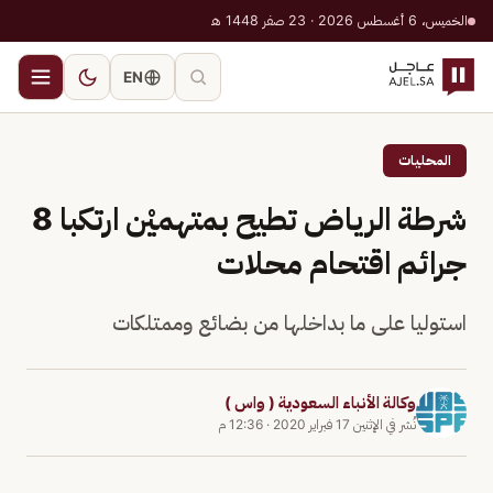
الخميس، 6 أغسطس 2026 · 23 صفر 1448 هـ
EN
المحليات
شرطة الرياض تطيح بمتهميْن ارتكبا 8
جرائم اقتحام محلات
استوليا على ما بداخلها من بضائع وممتلكات
وكالة الأنباء السعودية ( واس )
نُشر في
الإثنين 17 فبراير 2020
·
12:36 م