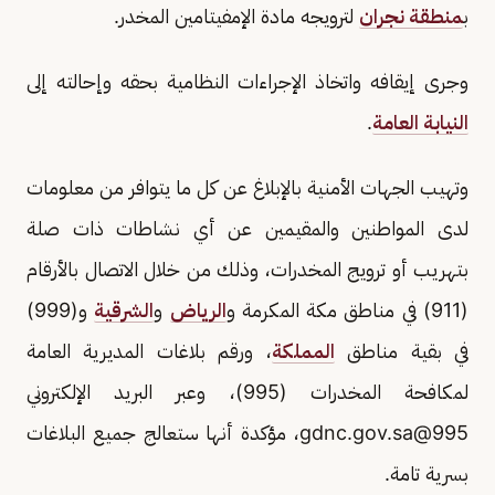
ب
منطقة نجران
لترويجه مادة الإمفيتامين المخدر.
وجرى إيقافه واتخاذ الإجراءات النظامية بحقه وإحالته إلى
النيابة العامة
.
وتهيب الجهات الأمنية بالإبلاغ عن كل ما يتوافر من معلومات
لدى المواطنين والمقيمين عن أي نشاطات ذات صلة
بتهريب أو ترويج المخدرات، وذلك من خلال الاتصال بالأرقام
(911) في مناطق مكة المكرمة و
الرياض
و
الشرقية
و(999)
في بقية مناطق
المملكة
، ورقم بلاغات المديرية العامة
لمكافحة المخدرات (995)، وعبر البريد الإلكتروني
995@gdnc.gov.sa
، مؤكدة أنها ستعالج جميع البلاغات
بسرية تامة.