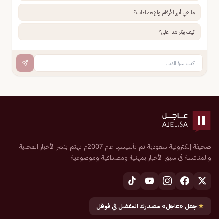
ما هي أبرز الأرقام والإحصاءات؟
كيف يؤثر هذا علي؟
صحيفة إلكترونية سعودية تم تأسيسها عام 2007م تهتم بنشر الأخبار المحلية
والمنافسة في سبق الأخبار بمهنية ومصداقية وموضوعية
★
اجعل «عاجل» مصدرك المفضل في قوقل