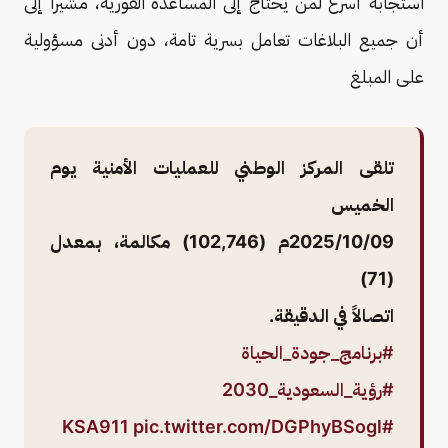
استجابة أسرع لمن يحتاج إلى المساعدة الفورية، مشيرا إلى
أن جميع البلاغات تعامل بسرية تامة، دون أدنى مسؤولية
على المبلغ
تلقى ⁧المركز الوطني للعمليات الأمنية⁩ يوم
الخميس
2025/10/09م (102,746) مكالمة، بمعدل
(71)
اتصالاً في الدقيقة.
#برنامج_جودة_الحياة
⁩
#رؤية_السعودية_2030
pic.twitter.com/DGPhyBSogl
#KSA911