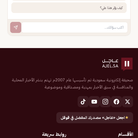
كيف يؤثر هذا علي؟
صحيفة إلكترونية سعودية تم تأسيسها عام 2007م تهتم بنشر الأخبار المحلية
والمنافسة في سبق الأخبار بمهنية ومصداقية وموضوعية
★
اجعل «عاجل» مصدرك المفضل في قوقل
الأقسام
روابط سريعة