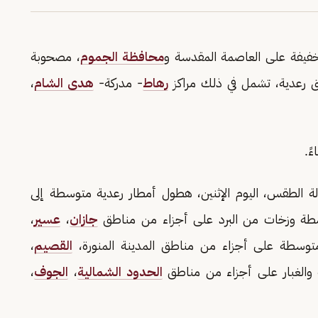
ر خفيفة على العاصمة المقدسة و
محافظة الجموم
، مصحوبة
عق رعدية، تشمل في ذلك مراكز
رهاط
- مدركة-
هدى الشام
،
الة الطقس، اليوم الإثنين، هطول أمطار رعدية متوسطة إلى
شطة وزخات من البرد على أجزاء من مناطق
جازان
،
عسير
،
توسطة على أجزاء من مناطق المدينة المنورة،
القصيم
،
بة والغبار على أجزاء من مناطق
الحدود الشمالية
،
الجوف
،