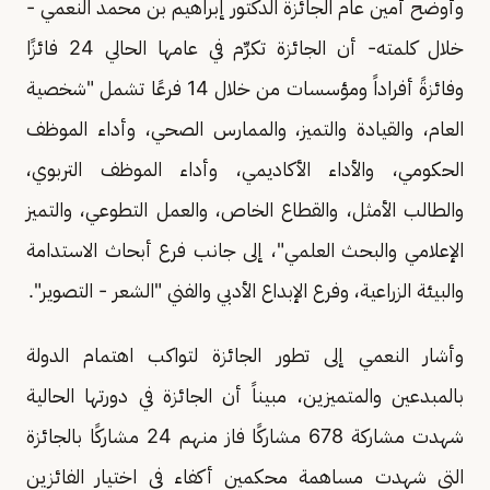
وأوضح أمين عام الجائزة الدكتور إبراهيم بن محمد النعمي -
خلال كلمته- أن الجائزة تكرِّم في عامها الحالي 24 فائزًا
وفائزةً أفراداً ومؤسسات من خلال 14 فرعًا تشمل "شخصية
العام، والقيادة والتميز، والممارس الصحي، وأداء الموظف
الحكومي، والأداء الأكاديمي، وأداء الموظف التربوي،
والطالب الأمثل، والقطاع الخاص، والعمل التطوعي، والتميز
الإعلامي والبحث العلمي"، إلى جانب فرع أبحاث الاستدامة
والبيئة الزراعية، وفرع الإبداع الأدبي والفني "الشعر - التصوير".
وأشار النعمي إلى تطور الجائزة لتواكب اهتمام الدولة
بالمبدعين والمتميزين، مبيناً أن الجائزة في دورتها الحالية
شهدت مشاركة 678 مشاركًا فاز منهم 24 مشاركًا بالجائزة
التي شهدت مساهمة محكمين أكفاء في اختيار الفائزين