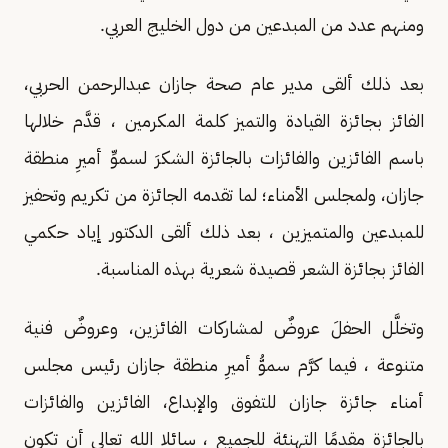
ومنهم عدد من المبدعين من دول الخليج العربي.
بعد ذلك ألقى مدير عام صحة جازان عبدالرحمن الحربي،
الفائز بجائزة القيادة والتميز كلمة المكرمين ، قدَّم خلالها
باسم الفائزين والفائزات بالجائزة الشكرَ لسموِّ أميرِ منطقة
جازان، ولمجلس الأمناء؛ لما تقدمه الجائزة من تكريم وتحفيز
للمبدعين والمتميزين ، بعد ذلك ألقى الدكتور إياد حكمي
الفائز بجائزة الشعر قصيدة شعرية بهذه المناسبة.
وتخلَّل الحفلَ عروضٌ لمشاركات الفائزين، وعروضٌ فنية
متنوعة ، فيما كرَّم سموُّ أميرِ منطقة جازان رئيس مجلس
أمناء جائزة جازان للتفوق والإبداع، الفائزين والفائزات
بالجائزة مقدمًا التهنئة للجميع ، سائلا الله تعالى أن تكون