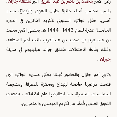
رعى الأمير
محمد بن ناصر بن عبد العزيز
، أمير
منطقة جازان
،
رئيس مجلس أمناء جائزة جازان للتفوق والإبداع، مساء
أمس، حفلَ الجائزة السنوي لتكريم الفائزين في الدورة
الخامسة عشرة للعام 1443- 1444 هـ، بحضور الأمير محمد
بن عبدالعزيز بن محمد بن عبدالعزيز، نائب أمير المنطقة،
وذلك بقاعة الاحتفالات بفندق جراند ميلينيوم في مدينة
جيزان
.
وتابع أمير جازان والحضور فيلمًا يحكي مسيرة الجائزة التي
فتحت ذراعيها حاضنة للإبداع ومحفزة للمعرفة ومشجعة
للممارسات المتميزة، منذ انطلاقتها عام 1424هـ ، فدفعت
التفوق العلمي قُدمًا عبر تكريم المبدعين والمتميزين.