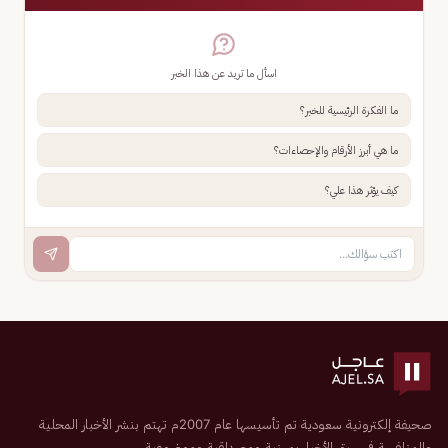
اسأل ما تريد عن هذا الخبر
ما الفكرة الرئيسية للخبر؟
ما هي أبرز الأرقام والإحصاءات؟
كيف يؤثر هذا علي؟
صحيفة إلكترونية سعودية تم تأسيسها عام 2007م تهتم بنشر الأخبار المحلية
والمنافسة في سبق الأخبار بمهنية ومصداقية وموضوعية