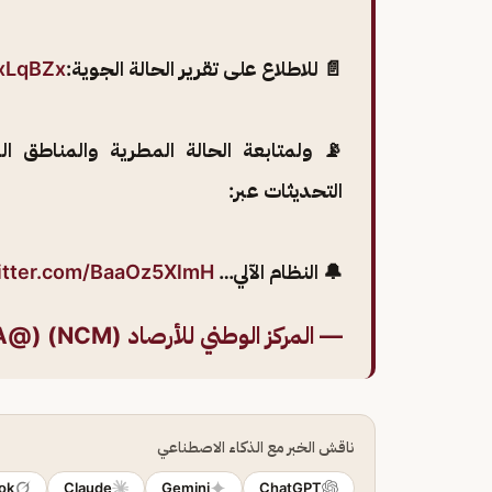
📄 للاطلاع على تقرير الحالة الجوية:
2xLqBZx
📡 ولمتابعة الحالة المطرية والمناطق ال
التحديثات عبر:
🔔 النظام الآلي…
witter.com/BaaOz5XlmH
— المركز الوطني للأرصاد (NCM) (@NCMKSA)
ناقش الخبر مع الذكاء الاصطناعي
ok
Claude
Gemini
ChatGPT