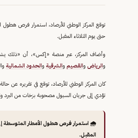
توقع المركز الوطني للأرصاد، استمرار فرص هطول ا
حتى يوم الثلاثاء المقبل.
وأضاف المركز، عبر منصة «إكس»، أن «ذلك ي
و
الرياض
و
القصيم
و
الشرقية
و
الحدود الشمالية
وال
كان المركز الوطني للأرصاد، توقع في تقريره عن ح
تؤدي إلى جريان السيول مصحوبة بزخات من البرد و
🌧️ استمرار فرص هطول الأمطار المتوسطة إ
المقبل.