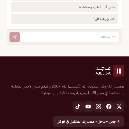
ما هي أبرز الأرقام والإحصاءات؟
كيف يؤثر هذا علي؟
صحيفة إلكترونية سعودية تم تأسيسها عام 2007م تهتم بنشر الأخبار المحلية
والمنافسة في سبق الأخبار بمهنية ومصداقية وموضوعية
★
اجعل «عاجل» مصدرك المفضل في قوقل