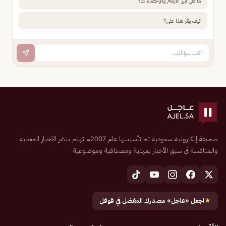
ما هي أبرز الأرقام والإحصاءات؟
كيف يؤثر هذا علي؟
صحيفة إلكترونية سعودية تم تأسيسها عام 2007م تهتم بنشر الأخبار المحلية
والمنافسة في سبق الأخبار بمهنية ومصداقية وموضوعية
★
اجعل «عاجل» مصدرك المفضل في قوقل