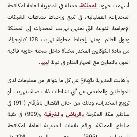
أسهمت جهود
المملكة
، ممثلة في المديرية العامة لمكافحة
المخدرات، العملياتية، في تتبع وإحباط نشاطات الشبكات
الإجرامية الدولية التي تمتهن تهريب المخدرات إلى المملكة
ودول العالم، ومنها إحباط محاولة تهريب 128 كيلوجرامًا
من مادة الكوكايين المخدر مخبأة داخل شحنة حاوية فاكهة
الموز، بالتعاون مع الجهاز النظير في دولة
ليبيا
.
وأهابت المديرية بالإبلاغ عن كل ما يتوافر من معلومات لدى
المواطنين والمقيمين عن أي نشاطات ذات صلة بتهريب أو
ترويج المخدرات، وذلك من خلال الاتصال بالأرقام (911) في
مناطق مكة المكرمة و
الرياض
و
الشرقية
و(999) في بقية
مناطق المملكة، ورقم بلاغات المديرية العامة لمكافحة
المخدرات (995)، وعبر البريد الإلكتروني