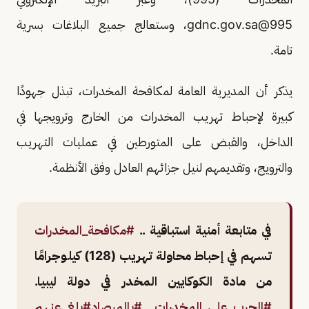
995@gdnc.gov.sa
، وستعالج جميع البلاغات بسرية
تامة.
يذكر أن المديرية العامة لمكافحة المخدرات، تبذل جهودًا
كبيرة لإحباط تهريب المخدرات من الخارج وترويجها في
الداخل، والقبض على المتورطين في عمليات التهريب
والترويج، وتقديمهم لنيل جزائهم العادل وفق الأنظمة.
في متابعة أمنية استباقية ..
#مكافحة_المخدرات
تسهم في إحباط محاولة تهريب (128) كيلوجرامًا
من مادة الكوكايين المخدر في دولة ليبيا.
#الحرب_على_المخدرات
#بالمرصاد
#بلغ_عنهم