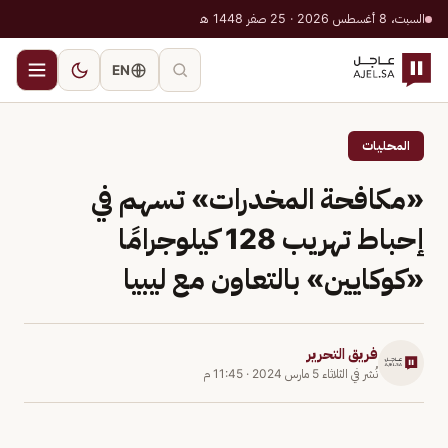
السبت، 8 أغسطس 2026 · 25 صفر 1448 هـ
EN
المحليات
«مكافحة المخدرات» تسهم في
إحباط تهريب 128 كيلوجرامًا
«كوكايين» بالتعاون مع ليبيا
فريق التحرير
نُشر في
الثلاثاء 5 مارس 2024
·
11:45 م