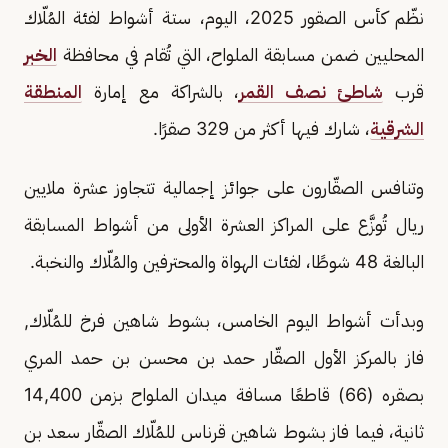
نظّم كأس الصقور 2025، اليوم، ستة أشواط لفئة المُلّاك
المحليين ضمن مسابقة الملواح، التي تُقام في محافظة
الخبر
قرب
شاطئ نصف القمر
، بالشراكة مع إمارة
المنطقة
الشرقية
، شارك فيها أكثر من 329 صقرًا.
وتنافس الصقّارون على جوائز إجمالية تتجاوز عشرة ملايين
ريال تُوزَّع على المراكز العشرة الأولى من أشواط المسابقة
البالغة 48 شوطًا، لفئات الهواة والمحترفين والمُلّاك والنخبة.
وبدأت أشواط اليوم الخامس، بشوط شاهين فرخ للمُلّاك,
فاز بالمركز الأول الصقّار حمد بن محسن بن حمد المري
بصقره (66) قاطعًا مسافة ميدان الملواح بزمن 14,400
ثانية، فيما فاز بشوط شاهين قرناس للمُلّاك الصقّار سعد بن