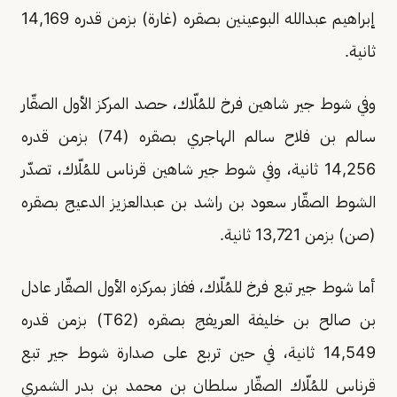
إبراهيم عبدالله البوعينين بصقره (غارة) بزمن قدره 14,169
ثانية.
وفي شوط جير شاهين فرخ للمُلّاك، حصد المركز الأول الصقّار
سالم بن فلاح سالم الهاجري بصقره (74) بزمن قدره
14,256 ثانية، وفي شوط جير شاهين قرناس للمُلّاك، تصدّر
الشوط الصقّار سعود بن راشد بن عبدالعزيز الدعيج بصقره
(صن) بزمن 13,721 ثانية.
أما شوط جير تبع فرخ للمُلّاك، ففاز بمركزه الأول الصقّار عادل
بن صالح بن خليفة العريفج بصقره (T62) بزمن قدره
14,549 ثانية، في حين تربع على صدارة شوط جير تبع
قرناس للمُلّاك الصقّار سلطان بن محمد بن بدر الشمري