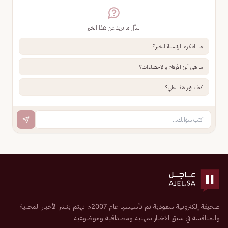
اسأل ما تريد عن هذا الخبر
ما الفكرة الرئيسية للخبر؟
ما هي أبرز الأرقام والإحصاءات؟
كيف يؤثر هذا علي؟
صحيفة إلكترونية سعودية تم تأسيسها عام 2007م تهتم بنشر الأخبار المحلية
والمنافسة في سبق الأخبار بمهنية ومصداقية وموضوعية