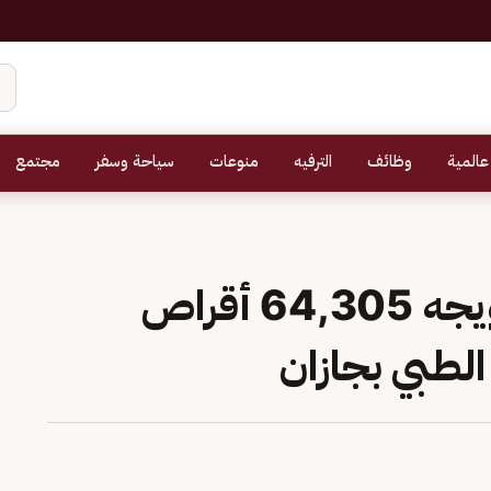
عالمية
وظائف
الترفيه
منوعات
سياحة وسفر
مجتمع
القبض على مواطن لترويجه 64,305 أقراص
لطبي بجازان