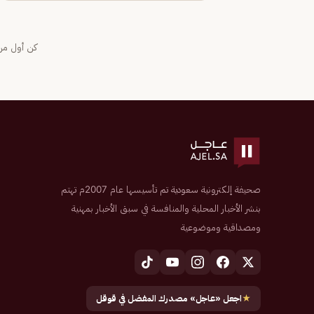
كن أول من 
صحيفة إلكترونية سعودية تم تأسيسها عام 2007م تهتم
بنشر الأخبار المحلية والمنافسة في سبق الأخبار بمهنية
ومصداقية وموضوعية
★
اجعل «عاجل» مصدرك المفضل في قوقل