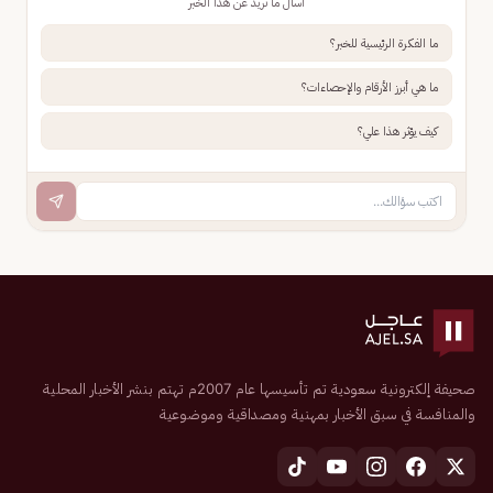
اسأل ما تريد عن هذا الخبر
ما الفكرة الرئيسية للخبر؟
ما هي أبرز الأرقام والإحصاءات؟
كيف يؤثر هذا علي؟
صحيفة إلكترونية سعودية تم تأسيسها عام 2007م تهتم بنشر الأخبار المحلية
والمنافسة في سبق الأخبار بمهنية ومصداقية وموضوعية