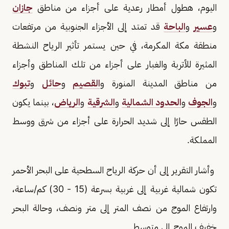
اليوم، هطول أمطار رعدية على أجزاء من مناطق
جازان
و
عسير
و
الباحة
قد تمتد إلى الأجزاء الجنوبية من مرتفعات
منطقة مكة المكرمة، في حين يستمر تأثير الرياح النشطة
المثيرة للأتربة والغبار على أجزاء من تلك المناطق وأجزاء
من مناطق المدينة المنورة و
القصيم
و
حائل
و
تبوك
و
الجوف
و
الحدود الشمالية
و
الشرقية
و
الرياض
، بينما يكون
الطقس حارًا إلى شديد الحرارة على أجزاء من شرق ووسط
المملكة.
وأشار التقرير إلى أن حركة الرياح السطحية على البحر الأحمر
تكون شمالية غربية إلى غربية بسرعة (15 - 30) كم/ساعة،
وارتفاع الموج من نصف المتر إلى متر ونصف، وحالة البحر
خفيف الموج إلى متوسط.