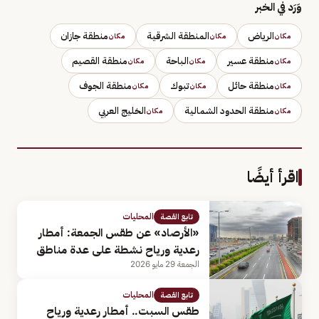
وَرَد في الخبر
الرياض
المنطقة الشرقية
منطقة جازان
مكان
مكان
مكان
منطقة عسير
الباحة
منطقة القصيم
مكان
مكان
مكان
منطقة حائل
تبوك
منطقة الجوف
مكان
مكان
مكان
منطقة الحدود الشمالية
الخليج العربي
مكان
مكان
اقرأ أيضًا
المحليات
تابع القصة
«الأرصاد» عن طقس الجمعة: أمطار
رعدية ورياح نشطة على عدة مناطق
الجمعة 29 مايو 2026
المحليات
تابع القصة
طقس السبت.. أمطار رعدية ورياح