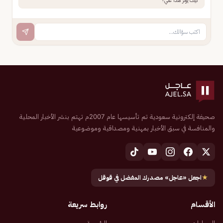
كيف يؤثر هذا علي؟
صحيفة إلكترونية سعودية تم تأسيسها عام 2007م تهتم بنشر الأخبار المحلية
والمنافسة في سبق الأخبار بمهنية ومصداقية وموضوعية
★
اجعل «عاجل» مصدرك المفضل في قوقل
الأقسام
روابط سريعة