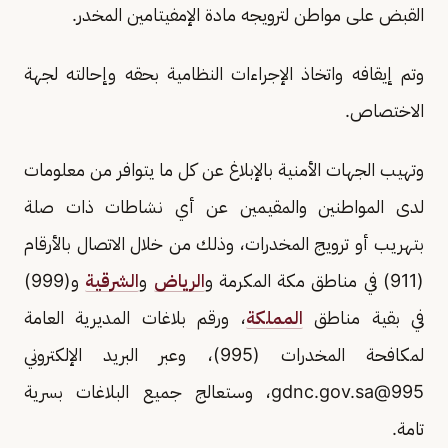
القبض على مواطن لترويجه مادة الإمفيتامين المخدر.
وتم إيقافه واتخاذ الإجراءات النظامية بحقه وإحالته لجهة
الاختصاص.
وتهيب الجهات الأمنية بالإبلاغ عن كل ما يتوافر من معلومات
لدى المواطنين والمقيمين عن أي نشاطات ذات صلة
بتهريب أو ترويج المخدرات، وذلك من خلال الاتصال بالأرقام
(911) في مناطق مكة المكرمة و
الرياض
و
الشرقية
و(999)
في بقية مناطق
المملكة
، ورقم بلاغات المديرية العامة
لمكافحة المخدرات (995)، وعبر البريد الإلكتروني
995@gdnc.gov.sa
، وستعالج جميع البلاغات بسرية
تامة.