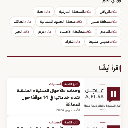
الرياض
المنطقة الشرقية
جدة
مكان
مكان
مكان
منطقة عسير
منطقة الحدود الشمالية
الطائف
مكان
مكان
مكان
الدمام
محافظة الأحساء
عرعر
الخبر
مكان
مكان
مكان
مكان
خميس مشيط
شقراء
مكان
مكان
اقرأ أيضًا
المحليات
تابع القصة
وحدات «الأحوال المدنية» المتنقلة
تقدم خدماتها في 14 موقعًا حول
المملكة
الأحد 2 يونيو 2024
المحليات
تابع القصة