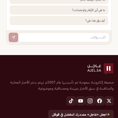
ما هي أبرز الأرقام والإحصاءات؟
كيف يؤثر هذا علي؟
صحيفة إلكترونية سعودية تم تأسيسها عام 2007م تهتم بنشر الأخبار المحلية
والمنافسة في سبق الأخبار بمهنية ومصداقية وموضوعية
★
اجعل «عاجل» مصدرك المفضل في قوقل