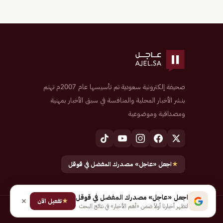
صحيفة إلكترونية سعودية تم تأسيسها عام 2007م تهتم
بنشر الأخبار المحلية والمنافسة في سبق الأخبار بمهنية
ومصداقية وموضوعية
★
اجعل «عاجل» مصدرك المفضل في قوقل
اجعل «عاجل» مصدرك المفضل في قوقل
★
تفعيل الآن
لتظهر أخبارنا أولاً ضمن «أهم الأخبار» في نتائج البحث
جميع الحقوق محفوظة لـ شركة إيجاز للنشر الإلكتروني المالكة لصحيفة عاجل