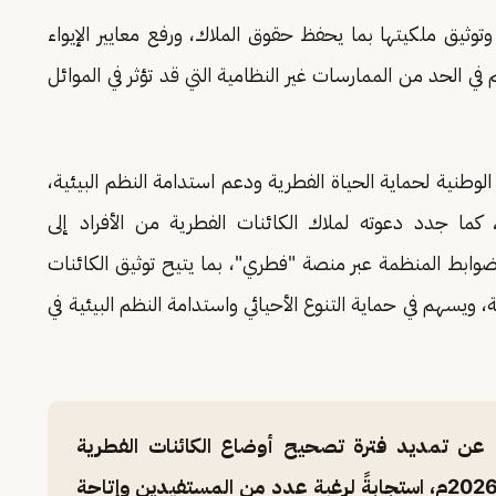
وتوثيق ملكيتها بما يحفظ حقوق الملاك، ورفع معايير الإيواء
 في الحد من الممارسات غير النظامية التي قد تؤثر في الموائل
لوطنية لحماية الحياة الفطرية ودعم استدامة النظم البيئية،
ما جدد دعوته لملاك الكائنات الفطرية من الأفراد إلى
ضوابط المنظمة عبر منصة "فطري"، بما يتيح توثيق الكائنات
ة، ويسهم في حماية التنوع الأحيائي واستدامة النظم البيئية في
رية عن تمديد فترة تصحيح أوضاع الكائنات الفطرية
للمرحلة الثالثة (فئة الأفراد) حتى 30 يونيو 2026م، استجابةً لرغبة عدد من المستفيدين وإتاحة