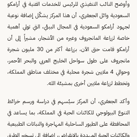
وأوضح النائب التنفيذي للرئيس للخدمات الفنية في أرامكو
السعودية وائل الجعفري، أن هذا المركز يشكّل إضافة نوعية
لجهود أرامكو السعودية في المجال البيئي، التي تولي أهمية
خاصة لزراعة المانجروف وغيره من الأشجار، مشيراً إلى أن
أرامكو قامت حتى الآن، بزراعة أكثر من 30 مليون شجرة
مانجروف على طول سواحل الخليج العربي والبحر الأحمر،
وحوالي 4 ملايين شجرة محلية في مختلف مناطق المملكة،
وتخطط لزراعة ملايين أخرى بمشيئة الله.
وأكد الجعفري، أن المركز سيُسهم في دراسة ورسم خرائط
التنوع البيولوجي للكائنات الحية في المملكة، بما يساعد في
المحافظة على الطيور الساحلية المهاجرة والنباتات الطبيعية
والكائنات الحية المهددة بالانقراض، إضافة إلى تسخير الطرق