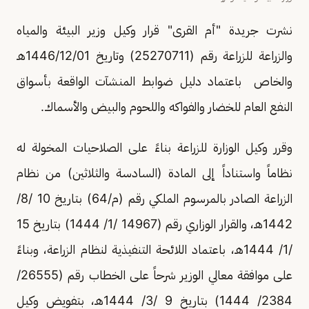
نشرت جريدة "أم القرى" قرار وكيل وزير البيئة والمياه
والزراعة للزراعة رقم (25270711) وتاريخ 01/‏12‏/1446هـ
والخاص باعتماد دليل ضوابط المنشآت الواقعة بأسواق
النفع العام للخضار والفواكه واللحوم والبيض والأسماك.
وقرر وكيل الوزارة للزراعة بناءً على الصلاحيات المخولة له
نظاماً واستناداً إلى المادة (السادسة والثلاثين) من نظام
الزراعة الصادر بالمرسوم الملكي رقم (م/64) بتاريخ 10 /8/
1442هـ، والقرار الوزاري رقم (14967 /1/ 1444) بتاريخ 15
/1/ 1444هـ، باعتماد اللائحة التنفيذية لنظام الزراعة، وبناءً
على موافقة معالي الوزير شرحاً على الخطاب رقم (26555/
2384/ 1444) بتاريخ 9 /3/ 1444هـ، بتفويض وكيل