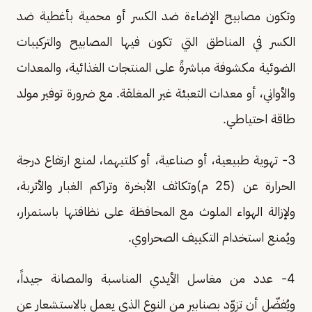
وتكون مصابيح الإضاءة ضد الكسر أو محمية بأغطية ضد
الكسر في المناطق التي تكون فيها المصابيح والتركيبات
الضوئية مكشوفة مباشرةً على المنتجات الغذائية، والمعدات
والأواني، أو معدات التعبئة غير المغلقة. مع ضرورة توفير مولد
طاقة احتياطي.
3- تهوية طبيعية، أو صناعية، أو كلتيهما، لمنع ارتفاع درجة
الحرارة عن (25 م)وتكاثف الأبخرة وتراكم الغبار والأتربة،
ولإزالة الهواء الملوث مع المحافظة على نظافتها باستمرار،
ويُمنع استخدام التكييف الصحراوي.
4- عدد من مغاسل الأيدي المناسبة والمصانة جيداً،
ويُفضّل أن تزوّد بصنابير من النوع الذي يعمل بالاستشعار عن