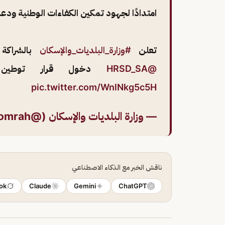
امتدادًا لجهود تمكين الكفاءات الوطنية ودعم
تعلن
#وزارة_البلديات_والإسكان
بالشراكة م
@HRSD_SA
دخول قرار توطين ال
pic.twitter.com/WnlNkg5c5H
— وزارة البلديات والإسكان (@saudimomrah)
ناقش الخبر مع الذكاء الاصطناعي
ok
Claude
Gemini
ChatGPT