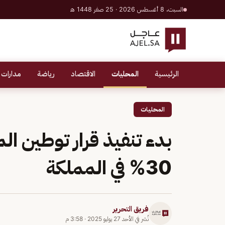
السبت، 8 أغسطس 2026 · 25 صفر 1448 هـ
الرئيسية
المحليات
الاقتصاد
رياضة
مدارات 
المحليات
بدء تنفيذ قرار توطين ال
30% في المملكة
فريق التحرير
نُشر في
الأحد 27 يوليو 2025
·
3:58 م